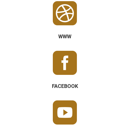

WWW

FACEBOOK
