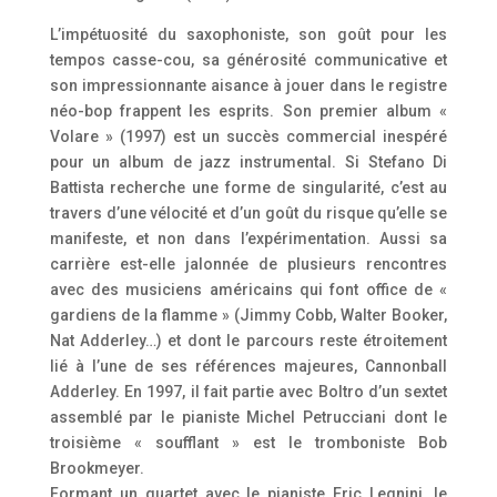
L’impétuosité du saxophoniste, son goût pour les
tempos casse-cou, sa générosité communicative et
son impressionnante aisance à jouer dans le registre
néo-bop frappent les esprits. Son premier album «
Volare » (1997) est un succès commercial inespéré
pour un album de jazz instrumental. Si Stefano Di
Battista recherche une forme de singularité, c’est au
travers d’une vélocité et d’un goût du risque qu’elle se
manifeste, et non dans l’expérimentation. Aussi sa
carrière est-elle jalonnée de plusieurs rencontres
avec des musiciens américains qui font office de «
gardiens de la flamme » (Jimmy Cobb, Walter Booker,
Nat Adderley…) et dont le parcours reste étroitement
lié à l’une de ses références majeures, Cannonball
Adderley. En 1997, il fait partie avec Boltro d’un sextet
assemblé par le pianiste Michel Petrucciani dont le
troisième « soufflant » est le tromboniste Bob
Brookmeyer.
Formant un quartet avec le pianiste Eric Legnini, le